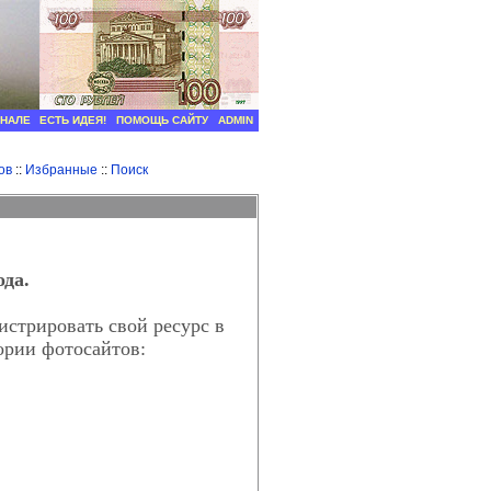
РНАЛЕ
ЕСТЬ ИДЕЯ!
ПОМОЩЬ САЙТУ
ADMIN
ов
::
Избранные
::
Поиск
ода.
истрировать свой ресурс в
ории фотосайтов: