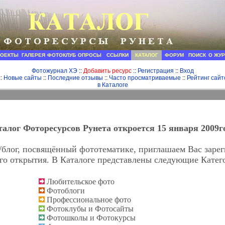
РОЕКТЫ
ГАЛЕРЕЯ
ФОТОКЛУБ
ОПРОСЫ
ССЫЛКИ
КАТАЛОГ
ФОРУМ
ПОИСК
О ЖУ
Фотожурнал ХЭ
::
Добавить ресурс
::
Регистрация
::
Вход
::
Новые сайты
::
Последние отзывы
::
Часто просматриваемые
::
Рейтинг сайт
в Каталоге
алог Фоторесурсов Рунета откроется 15 января 2009г
т/блог, посвящённый фототематике, приглашаем Вас зарег
его открытия. В Каталоге представлены следующие Катег
Любительское фото
Фотоблоги
Профессиональное фото
Фотоклубы и Фотосайты
Фотошколы и Фотокурсы