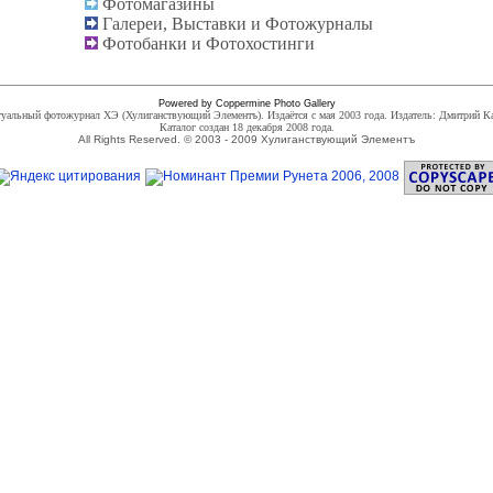
Фотомагазины
Галереи, Выставки и Фотожурналы
Фотобанки и Фотохостинги
Powered by
Coppermine Photo Gallery
уальный фотожурнал ХЭ (Хулиганствующий Элементъ). Издаётся с мая 2003 года. Издатель:
Дмитрий К
Каталог создан 18 декабря 2008 года.
All Rights Reserved. © 2003 - 2009 Хулиганствующий Элементъ